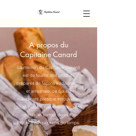
A propos du
Capitaine Canard
La mission du Capitaine Canard
est de fournir des produits
préparés de façons traditionnelle
et artisanale, ce qui est
maintenant presque introuvable:
local, naturel, non-industriel, sans
additifs, et surtout donner le
temps à ce qui prend du temps.