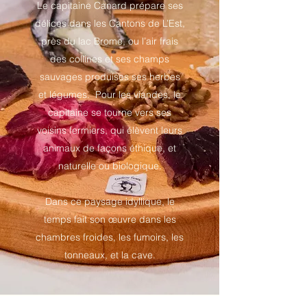
Le capitaine Canard prépare ses
délices dans les Cantons de L’Est,
près du lac Brome, ou l’air frais
des collines et ses champs
sauvages produises ses herbes
et légumes. Pour les viandes, le
capitaine se tourne vers ses
voisins fermiers, qui élèvent leurs
animaux de façons éthique, et
naturelle ou biologique.
Dans ce paysage idyllique, le
temps fait son œuvre dans les
chambres froides, les fumoirs, les
tonneaux, et la cave.