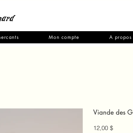
ercants
Mon compte
A propos
Viande des G
Prix
12,00 $